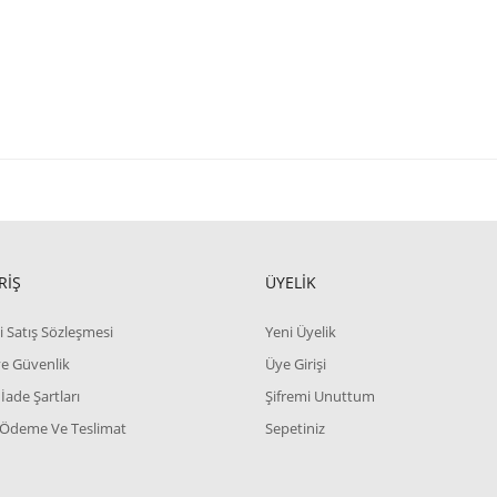
RİŞ
ÜYELİK
i Satış Sözleşmesi
Yeni Üyelik
 ve Güvenlik
Üye Girişi
 İade Şartları
Şifremi Unuttum
 Ödeme Ve Teslimat
Sepetiniz