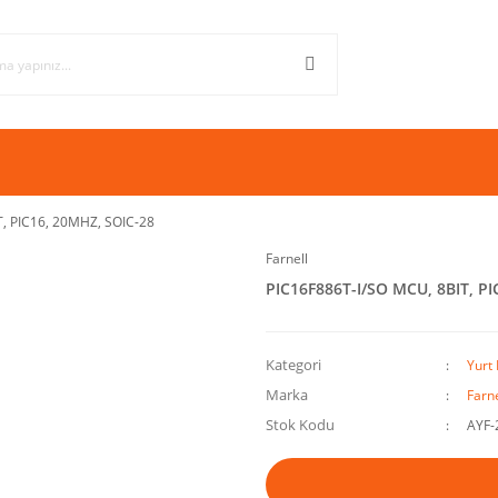
, PIC16, 20MHZ, SOIC-28
Farnell
PIC16F886T-I/SO MCU, 8BIT, P
Kategori
Yurt 
Marka
Farne
Stok Kodu
AYF-