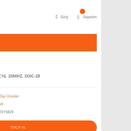
Giriş
Sepetim
IC16, 20MHZ, SOIC-28
Dışı Ürünler
ll
2315829
TEKLİF AL