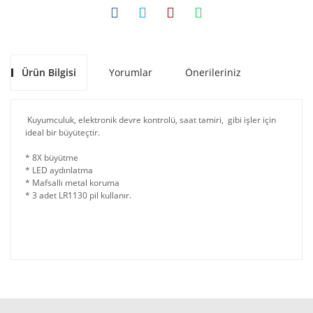
Ürün Bilgisi
Yorumlar
Önerileriniz
Kuyumculuk, elektronik devre kontrolü, saat tamiri, gibi işler için
ideal bir büyüteçtir.
* 8X büyütme
* LED aydınlatma
* Mafsallı metal koruma
* 3 adet LR1130 pil kullanır.