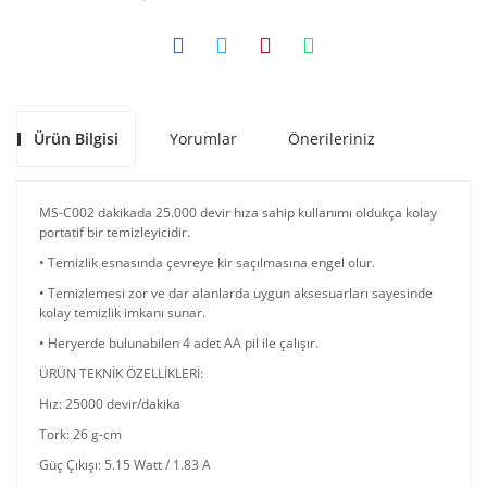
Ürün Bilgisi
Yorumlar
Önerileriniz
MS-C002 dakikada 25.000 devir hıza sahip kullanımı oldukça kolay
portatif bir temizleyicidir.
• Temizlik esnasında çevreye kir saçılmasına engel olur.
• Temizlemesi zor ve dar alanlarda uygun aksesuarları sayesinde
kolay temizlik imkanı sunar.
• Heryerde bulunabilen 4 adet AA pil ile çalışır.
ÜRÜN TEKNİK ÖZELLİKLERİ:
Hız: 25000 devir/dakika
Tork: 26 g-cm
Güç Çıkışı: 5.15 Watt / 1.83 A