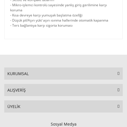
- Mikro-işlemci kontrolü sayesinde yanlış giriş gerilimine karşı
koruma
- Kısa devreye karşı yumuşak başlatma özellği
- Düşük pil/Aşırı yük/ aşırı ısınma hallerinde otomatik kapanma
- Ters bağlantıya karşı sigorta koruması
KURUMSAL
ALIŞVERİŞ
ÜYELİK
Sosyal Medya