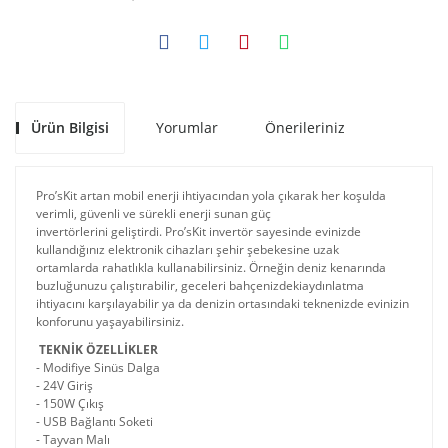
Ürün Bilgisi
Yorumlar
Önerileriniz
Pro’sKit artan mobil enerji ihtiyacından yola çıkarak her koşulda
verimli, güvenli ve sürekli enerji sunan güç
invertörlerini geliştirdi. Pro’sKit invertör sayesinde evinizde
kullandığınız elektronik cihazları şehir şebekesine uzak
ortamlarda rahatlıkla kullanabilirsiniz. Örneğin deniz kenarında
buzluğunuzu çalıştırabilir, geceleri bahçenizdekiaydınlatma
ihtiyacını karşılayabilir ya da denizin ortasındaki teknenizde evinizin
konforunu yaşayabilirsiniz.
TEKNİK ÖZELLİKLER
- Modifiye Sinüs Dalga
- 24V Giriş
- 150W Çıkış
- USB Bağlantı Soketi
- Tayvan Malı