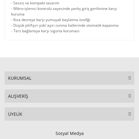
- Sessiz ve kompakt tasarım
- Mikro-işlemci kontrolü sayesinde yanlış giriş gerilimine karşı
koruma
- Kısa devreye karşı yumuşak başlatma özellği
- Düşük pil/Aşırı yük/ aşırı ısınma hallerinde otomatik kapanma
- Ters bağlantıya karşı sigorta koruması
KURUMSAL
ALIŞVERİŞ
ÜYELİK
Sosyal Medya