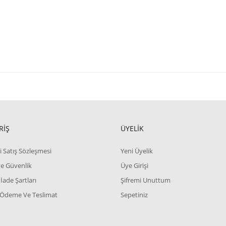
RİŞ
ÜYELİK
i Satış Sözleşmesi
Yeni Üyelik
 ve Güvenlik
Üye Girişi
 İade Şartları
Şifremi Unuttum
 Ödeme Ve Teslimat
Sepetiniz