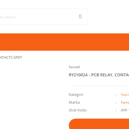
ONTACTS SPDT
Farnell
RY210024 - PCB RELAY, CONT
Kategori
Yurt 
Marka
Farne
Stok Kodu
AYF-