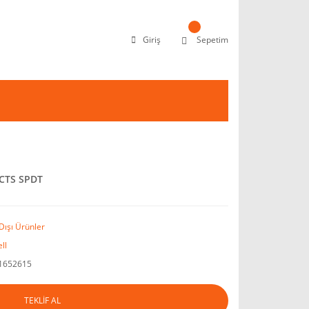
Giriş
Sepetim
ACTS SPDT
Dışı Ürünler
ll
1652615
TEKLİF AL