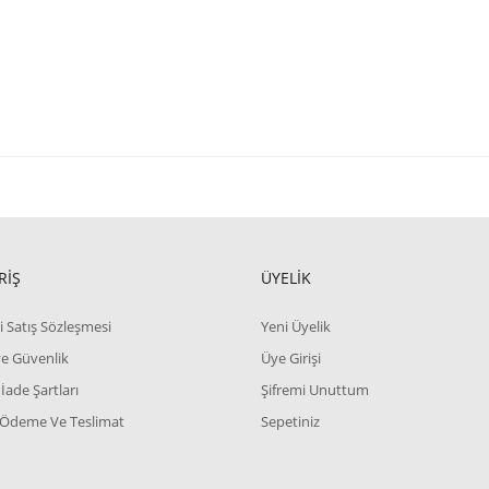
RİŞ
ÜYELİK
i Satış Sözleşmesi
Yeni Üyelik
 ve Güvenlik
Üye Girişi
 İade Şartları
Şifremi Unuttum
 Ödeme Ve Teslimat
Sepetiniz