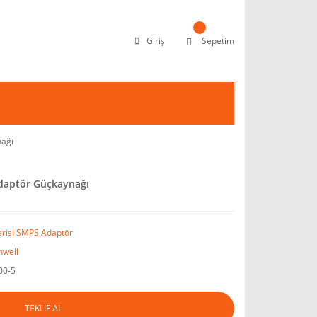
Giriş
Sepetim
ağı
daptör Güçkaynağı
erisi SMPS Adaptör
well
00-5
TEKLİF AL