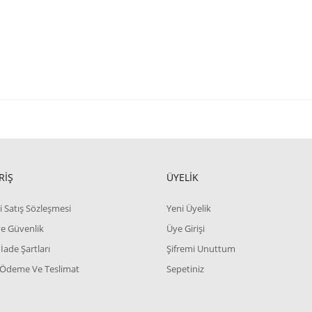
RİŞ
ÜYELİK
i Satış Sözleşmesi
Yeni Üyelik
 ve Güvenlik
Üye Girişi
 İade Şartları
Şifremi Unuttum
 Ödeme Ve Teslimat
Sepetiniz