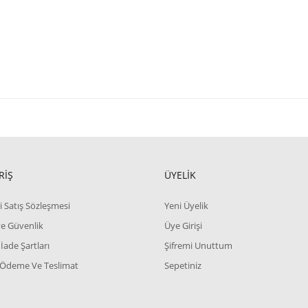
RİŞ
ÜYELİK
i Satış Sözleşmesi
Yeni Üyelik
 ve Güvenlik
Üye Girişi
 İade Şartları
Şifremi Unuttum
 Ödeme Ve Teslimat
Sepetiniz