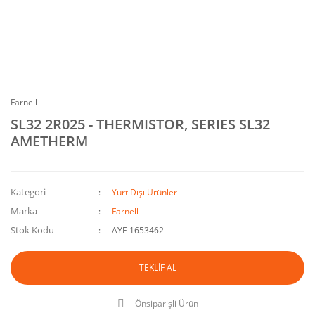
Farnell
SL32 2R025 - THERMISTOR, SERIES SL32
AMETHERM
Kategori
Yurt Dışı Ürünler
Marka
Farnell
Stok Kodu
AYF-1653462
TEKLİF AL
Önsiparişli Ürün