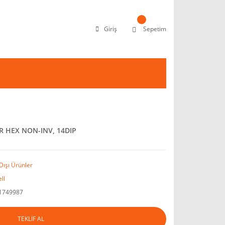
Giriş
Sepetim
R HEX NON-INV, 14DIP
Dışı Ürünler
ll
1749987
TEKLİF AL