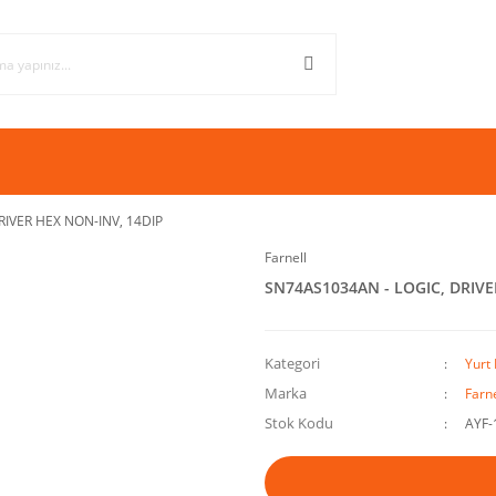
RIVER HEX NON-INV, 14DIP
Farnell
SN74AS1034AN - LOGIC, DRIVE
Kategori
Yurt 
Marka
Farne
Stok Kodu
AYF-