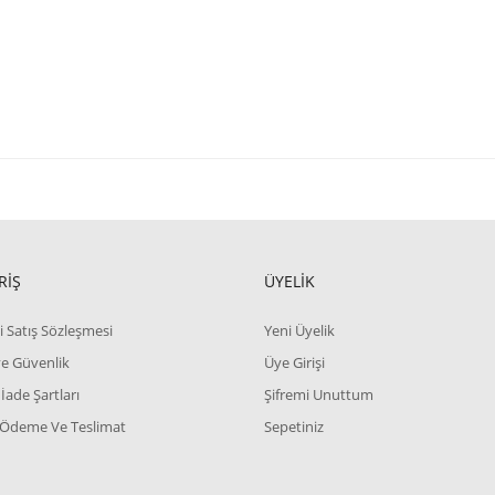
RİŞ
ÜYELİK
i Satış Sözleşmesi
Yeni Üyelik
 ve Güvenlik
Üye Girişi
 İade Şartları
Şifremi Unuttum
 Ödeme Ve Teslimat
Sepetiniz