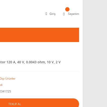
Giriş
Sepetim
r 120 A, 40 V, 0.0043 ohm, 10 V, 2 V
Dışı Ürünler
ll
2341725
TEKLİF AL