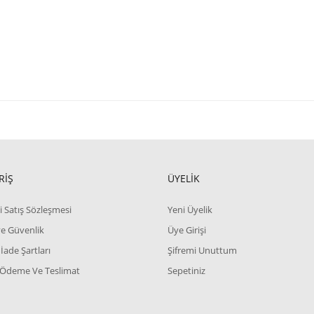
RİŞ
ÜYELİK
i Satış Sözleşmesi
Yeni Üyelik
 ve Güvenlik
Üye Girişi
 İade Şartları
Şifremi Unuttum
 Ödeme Ve Teslimat
Sepetiniz