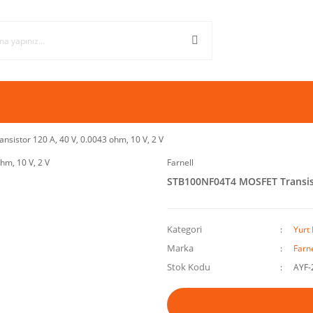
istor 120 A, 40 V, 0.0043 ohm, 10 V, 2 V
Farnell
STB100NF04T4 MOSFET Transisto
Kategori
Yurt 
Marka
Farne
Stok Kodu
AYF-