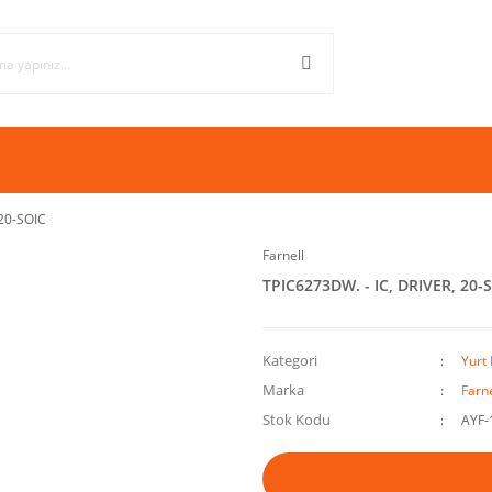
 20-SOIC
Farnell
TPIC6273DW. - IC, DRIVER, 20-
Kategori
Yurt 
Marka
Farne
Stok Kodu
AYF-