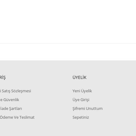
RİŞ
ÜYELİK
i Satış Sözleşmesi
Yeni Üyelik
 ve Güvenlik
Üye Girişi
 İade Şartları
Şifremi Unuttum
 Ödeme Ve Teslimat
Sepetiniz