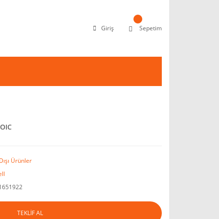
Giriş
Sepetim
SOIC
Dışı Ürünler
ll
1651922
TEKLİF AL