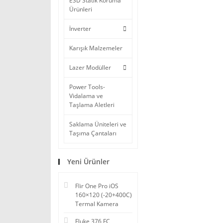
ESD Statik Koruma
Ürünleri
İnverter
Karışık Malzemeler
Lazer Modüller
Power Tools-
Vidalama ve
Taşlama Aletleri
Saklama Üniteleri ve
Taşıma Çantaları
Yeni Ürünler
Flir One Pro iOS
160×120 (-20+400C)
Termal Kamera
Fluke 376 FC