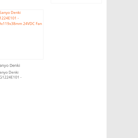
anyo Denki
anyo Denki
G1224E101 -
19x119x38mm 24VDC
an